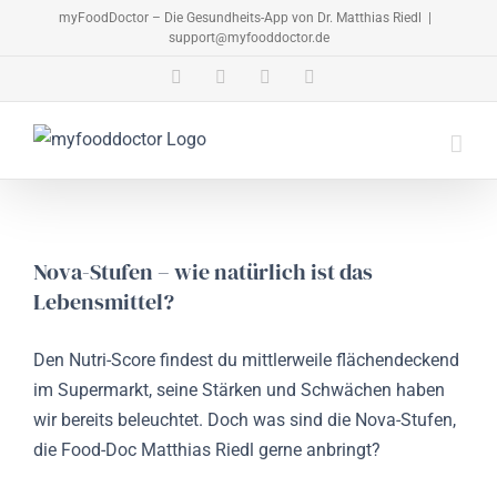
Zum
myFoodDoctor – Die Gesundheits-App von Dr. Matthias Riedl
|
support@myfooddoctor.de
Inhalt
springen
E-
Facebook
Instagram
LinkedIn
Mail
Nova-Stufen – wie natürlich ist das
Lebensmittel?
Den Nutri-Score findest du mittlerweile flächendeckend
im Supermarkt, seine Stärken und Schwächen haben
wir bereits beleuchtet. Doch was sind die Nova-Stufen,
die Food-Doc Matthias Riedl gerne anbringt?