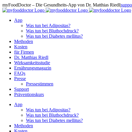
Zum
myFoodDoctor – Die Gesundheits-App von Dr. Matthias Riedl
|
suppo
Inhalt
E-
Facebook
Instagram
LinkedIn
springen
Mail
App
Was tun bei Adipositas?
Was tun bei Bluthochdruck?
Was tun bei Diabetes mellitus?
Methoden
Kosten
für Firmen
Dr. Matthias Riedl
Wirksamkeitsstudie
Ernährungsmagazin
FAQs
Presse
Pressestimmen
Support
Präventionskurs
App
Was tun bei Adipositas?
Was tun bei Bluthochdruck?
Was tun bei Diabetes mellitus?
Methoden
Kosten