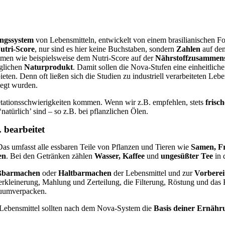
rungssystem
von Lebensmitteln, entwickelt von einem brasilianischen F
Nutri-Score
, nur sind es hier keine Buchstaben, sondern
Zahlen
auf de
temen wie beispielsweise dem Nutri-Score auf der
Nährstoffzusammen
nglichen
Naturprodukt
. Damit sollen die Nova-Stufen eine einheitlich
ieten. Denn oft ließen sich die Studien zu industriell verarbeiteten Leb
egt wurden.
pretationsschwierigkeiten kommen. Wenn wir z.B. empfehlen, stets
frisc
atürlich’ sind – so z.B. bei pflanzlichen Ölen.
 bearbeitet
 Das umfasst alle essbaren Teile von Pflanzen und Tieren wie
Samen, Fr
en
. Bei den Getränken zählen
Wasser, Kaffee
und
ungesüßter Tee
in 
ßbarmachen
oder
Haltbarmachen
der Lebensmittel und zur
Vorbere
rkleinerung, Mahlung und Zerteilung, die Filterung, Röstung und das
kuumverpacken.
 Lebensmittel sollten nach dem Nova-System die
Basis deiner Ernäh