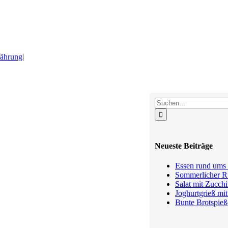
nährung
|
Suche
nach:
Neueste Beiträge
Essen rund ums 
Sommerlicher Ru
Salat mit Zucchi
Joghurtgrieß mi
Bunte Brotspieß