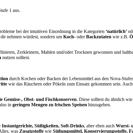
tufe 1 aus.
Probleme bei der intuitiven Einordnung in die Kategorien
‘natürlich’
od
zu dir nehmen würdest, sondern um
Koch-
oder
Backzutaten
wie z.B.
Ö
ffinieren, Zerkleinern, Mahlen und/oder Trocknen gewonnen und haltb
en
nutzen solltest.
tion
durch Kochen oder Backen der Lebensmittel aus den Nova-Stuf
itte
wie das Räuchern oder Pökeln zum Einsatz gekommen sein. Auch f
ie Gemüse-, Obst- und Fischkonserven
. Diese solltest du ähnlich wi
also in
geringen Mengen zu frischen Speisen
hinzugeben.
e
Instantgerichte, Süßigkeiten, Soft-Drinks
, aber eben auch
Wurst- 
Alles, was
Zusatzstoffe
wie
Süßungsmittel, Konservierungsstoffe, F