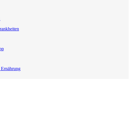
g
rankheiten
pp
e Ernährung