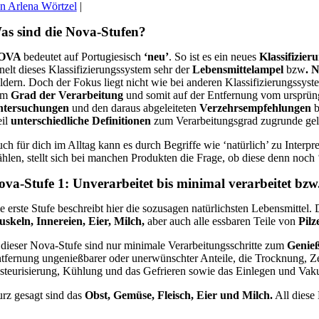
n Arlena Wörtzel
|
as sind die Nova-Stufen?
OVA
bedeutet auf Portugiesisch
‘neu’
. So ist es ein neues
Klassifizie
nelt dieses Klassifizierungssystem sehr der
Lebensmittelampel
bzw
. 
ldern. Doch der Fokus liegt nicht wie bei anderen Klassifizierungssys
em
Grad der Verarbeitung
und somit auf der Entfernung vom ursprü
ntersuchungen
und den daraus abgeleiteten
Verzehrsempfehlungen
b
il
unterschiedliche Definitionen
zum Verarbeitungsgrad zugrunde gel
ch für dich im Alltag kann es durch Begriffe wie ‘natürlich’ zu Inter
hlen, stellt sich bei manchen Produkten die Frage, ob diese denn noch ‘n
ova-Stufe 1: Unverarbeitet bis minimal verarbeitet bzw.
e erste Stufe beschreibt hier die sozusagen natürlichsten Lebensmittel.
skeln, Innereien, Eier, Milch,
aber auch alle essbaren Teile von
Pilz
 dieser Nova-Stufe sind nur minimale Verarbeitungsschritte zum
Genie
tfernung ungenießbarer oder unerwünschter Anteile, die Trocknung, Ze
steurisierung, Kühlung und das Gefrieren sowie das Einlegen und Va
rz gesagt sind das
Obst, Gemüse, Fleisch, Eier und Milch.
All diese