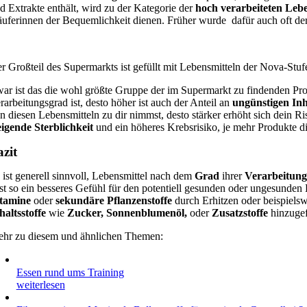
d Extrakte enthält, wird zu der Kategorie der
hoch verarbeiteten Leb
uferinnen der Bequemlichkeit dienen. Früher wurde dafür auch oft der
r Großteil des Supermarkts ist gefüllt mit Lebensmitteln der Nova-Stu
ar ist das die wohl größte Gruppe der im Supermarkt zu findenden Pro
rarbeitungsgrad ist, desto höher ist auch der Anteil an
ungünstigen Inh
n diesen Lebensmitteln zu dir nimmst, desto stärker erhöht sich dein Ri
eigende Sterblichkeit
und ein höheres Krebsrisiko, je mehr Produkte d
azit
 ist generell sinnvoll, Lebensmittel nach dem
Grad
ihrer
Verarbeitun
st so ein besseres Gefühl für den potentiell gesunden oder ungesunde
tamine
oder
sekundäre Pflanzenstoffe
durch Erhitzen oder beispiels
haltsstoffe
wie
Zucker, Sonnenblumenöl,
oder
Zusatzstoffe
hinzuge
hr zu diesem und ähnlichen Themen:
Essen rund ums Training
weiterlesen