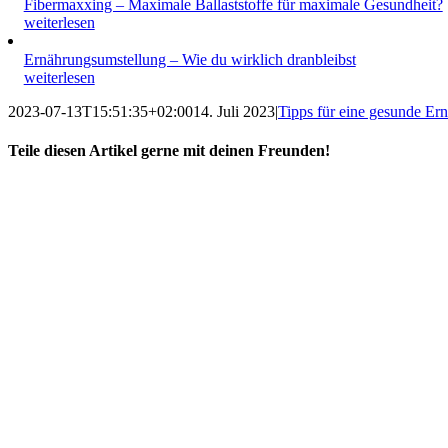
Fibermaxxing – Maximale Ballaststoffe für maximale Gesundheit?
weiterlesen
Ernährungsumstellung – Wie du wirklich dranbleibst
weiterlesen
2023-07-13T15:51:35+02:00
14. Juli 2023
|
Tipps für eine gesunde Er
Teile diesen Artikel gerne mit deinen Freunden!
Facebook
X
Reddit
LinkedIn
WhatsApp
Tumblr
Pinterest
Vk
E-
Mail