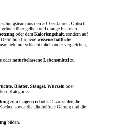
orschungsteam aus den 2010er-Jahren. Optisch
n grünen über gelben und orange bis roten
setzung
oder dem
Kaloriengehalt
, sondern auf
e Definition für neue
wissenschaftliche
ensmitteln nur schlecht miteinander vergleichen,
he
oder
naturbelassene Lebensmittel
zu
üchte, Blätter, Stängel, Wurzeln
oder
diese Kategorie.
itung
zum
Lagern
erlaubt. Dazu zählen die
 Kochen sowie die alkoholfreie Gärung und die
rung
bilden.