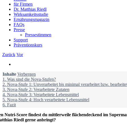
für Firmen
Dr. Matthias Riedl
Wirksamkeitsstudie
Ernährungsmagazin
FAQs
Presse
Pressestimmen
Support
Präventionskurs
Zurück
Vor
Zeige
grösseres
Inhalte
Bild
Verbergen
1.
Was sind die Nova-Stufen?
2.
Nova-Stufe 1: Unverarbeitet bis minimal verarbeitet bzw. bearbeite
3.
Nova-Stufe 2: Verarbeitete Zutaten
4.
Nova-Stufe 3: Verarbeitete Lebensmittel
5.
Nova-Stufe 4: Hoch verarbeitete Lebensmittel
6.
Fazit
n Nutri-Score findest du mittlerweile flächendeckend im Superma
tthias Riedl gerne anbringt?