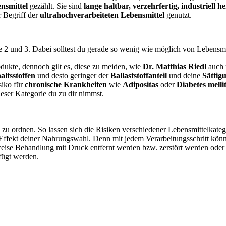
ensmittel
gezählt. Sie sind
lange haltbar, verzehrfertig, industriell he
 Begriff der
ultrahochverarbeiteten Lebensmittel
genutzt.
fe 2 und 3. Dabei solltest du gerade so wenig wie möglich von Lebensm
dukte, dennoch gilt es, diese zu meiden, wie
Dr. Matthias Riedl
auch 
altsstoffen
und desto geringer der
Ballaststoffanteil
und deine
Sättig
siko für
chronische Krankheiten
wie
Adipositas
oder
Diabetes melli
ieser Kategorie du zu dir nimmst.
g
zu ordnen. So lassen sich die Risiken verschiedener Lebensmittelkate
n Effekt deiner Nahrungswahl. Denn mit jedem Verarbeitungsschritt kö
weise Behandlung mit Druck entfernt werden bzw. zerstört werden ode
fügt werden.