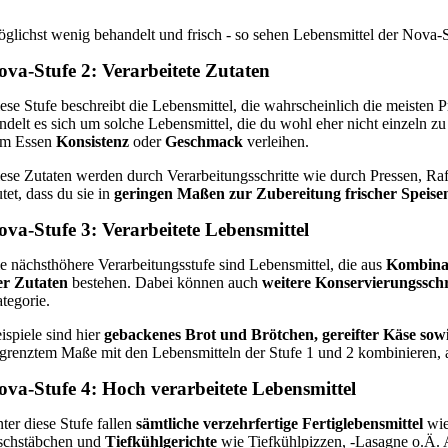
glichst wenig behandelt und frisch - so sehen Lebensmittel der Nova-S
ova-Stufe 2: Verarbeitete Zutaten
ese Stufe beschreibt die Lebensmittel, die wahrscheinlich die meisten 
ndelt es sich um solche Lebensmittel, die du wohl eher nicht einzeln 
m Essen
Konsistenz
oder
Geschmack
verleihen.
ese Zutaten werden durch Verarbeitungsschritte wie durch Pressen, Ra
utet, dass du sie in
geringen Maßen zur Zubereitung frischer Speis
ova-Stufe 3: Verarbeitete Lebensmittel
e nächsthöhere Verarbeitungsstufe sind Lebensmittel, die aus
Kombina
er Zutaten
bestehen. Dabei können auch
weitere Konservierungsschr
tegorie.
ispiele sind hier
gebackenes Brot und Brötchen, gereifter Käse sow
grenztem Maße mit den Lebensmitteln der Stufe 1 und 2 kombinieren, 
ova-Stufe 4: Hoch verarbeitete Lebensmittel
ter diese Stufe fallen
sämtliche verzehrfertige Fertiglebensmittel
wi
schstäbchen und
Tiefkühlgerichte
wie Tiefkühlpizzen, -Lasagne o.Ä. 