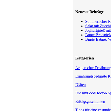
Neueste Beiträge
Sommerlicher Ru
Salat mit Zucchi
Joghurtgrieß mi
Bunte Brotspieß
Binge-Eating: W
Kategorien
Artgerechte Ernährun
Ernährungsbedingte K
Diäten
Die myFoodDoctor-A
Erfolgsgeschichten
Tipps für eine gesund