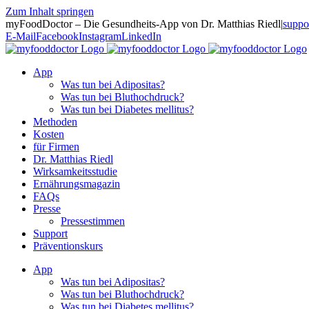
Zum Inhalt springen
myFoodDoctor – Die Gesundheits-App von Dr. Matthias Riedl
|
suppo
E-Mail
Facebook
Instagram
LinkedIn
App
Was tun bei Adipositas?
Was tun bei Bluthochdruck?
Was tun bei Diabetes mellitus?
Methoden
Kosten
für Firmen
Dr. Matthias Riedl
Wirksamkeitsstudie
Ernährungsmagazin
FAQs
Presse
Pressestimmen
Support
Präventionskurs
App
Was tun bei Adipositas?
Was tun bei Bluthochdruck?
Was tun bei Diabetes mellitus?