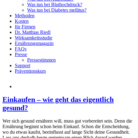
Was tun bei Bluthochdruck?
Was tun bei Diabetes mellitus?
Methoden
Kosten
für Firmen
Dr. Matthias Riedl
Wirksamkeitsstudie
Ernährungsmagazin
FAQs
Presse
Pressestimmen
Support
Präventionskurs
Einkaufen – wie geht das eigentlich
gesund?
Wer sich gesund ernähren will, muss gut vorbereitet sein. Denn die
Ernährung beginnt schon beim Einkauf. Schon die Entscheidung,
wo du etwas kaufst, beeinflusst auf lange Sicht deine Gesundheit.
Lass uns deshalb heute gemeinsam einen Blick darauf werfen.