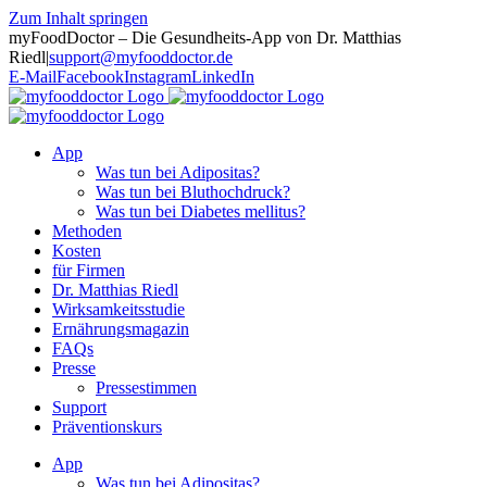
Zum Inhalt springen
myFoodDoctor – Die Gesundheits-App von Dr. Matthias
Riedl
|
support@myfooddoctor.de
E-Mail
Facebook
Instagram
LinkedIn
App
Was tun bei Adipositas?
Was tun bei Bluthochdruck?
Was tun bei Diabetes mellitus?
Methoden
Kosten
für Firmen
Dr. Matthias Riedl
Wirksamkeitsstudie
Ernährungsmagazin
FAQs
Presse
Pressestimmen
Support
Präventionskurs
App
Was tun bei Adipositas?