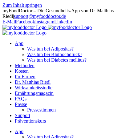
Zum Inhalt springen
myFoodDoctor – Die Gesundheits-App von Dr. Matthias
Riedl
|
support@myfooddoctor.de
E-Mail
Facebook
Instagram
LinkedIn
App
Was tun bei Adipositas?
Was tun bei Bluthochdruck?
Was tun bei Diabetes mellitus?
Methoden
Kosten
für Firmen
Dr. Matthias Riedl
Wirksamkeitsstudie
Ernährungsmagazin
FAQs
Presse
Pressestimmen
Support
Präventionskurs
App
Was tun bei Adipositas?