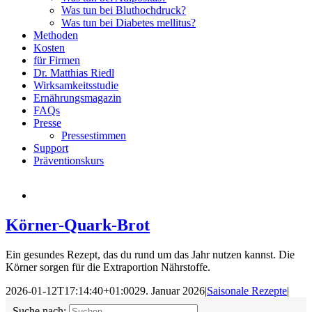
Was tun bei Bluthochdruck?
Was tun bei Diabetes mellitus?
Methoden
Kosten
für Firmen
Dr. Matthias Riedl
Wirksamkeitsstudie
Ernährungsmagazin
FAQs
Presse
Pressestimmen
Support
Präventionskurs
Körner-Quark-Brot
Ein gesundes Rezept, das du rund um das Jahr nutzen kannst. Die
Körner sorgen für die Extraportion Nährstoffe.
2026-01-12T17:14:40+01:00
29. Januar 2026
|
Saisonale Rezepte
|
Suche nach: