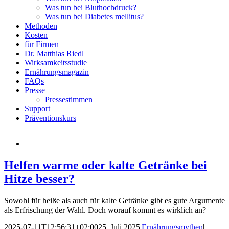
Was tun bei Bluthochdruck?
Was tun bei Diabetes mellitus?
Methoden
Kosten
für Firmen
Dr. Matthias Riedl
Wirksamkeitsstudie
Ernährungsmagazin
FAQs
Presse
Pressestimmen
Support
Präventionskurs
Helfen warme oder kalte Getränke bei
Hitze besser?
Sowohl für heiße als auch für kalte Getränke gibt es gute Argumente
als Erfrischung der Wahl. Doch worauf kommt es wirklich an?
2025-07-11T12:56:31+02:00
25. Juli 2025
|
Ernährungsmythen
|