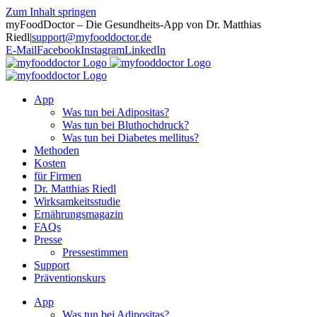
Zum Inhalt springen
myFoodDoctor – Die Gesundheits-App von Dr. Matthias
Riedl
|
support@myfooddoctor.de
E-Mail
Facebook
Instagram
LinkedIn
App
Was tun bei Adipositas?
Was tun bei Bluthochdruck?
Was tun bei Diabetes mellitus?
Methoden
Kosten
für Firmen
Dr. Matthias Riedl
Wirksamkeitsstudie
Ernährungsmagazin
FAQs
Presse
Pressestimmen
Support
Präventionskurs
App
Was tun bei Adipositas?