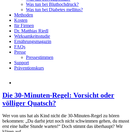
Was tun bei Bluthochdruck?
Was tun bei Diabetes mellitus?
Methoden
Kosten
für Firmen
Dr. Matthias Riedl
Wirksamkeitsstudie
Ernährungsmagazin
FAQs
Presse
Pressestimmen
Support
Präventionskurs
Die 30-Minuten-Regel: Vorsicht oder
völliger Quatsch?
Wer von uns hat als Kind nicht die 30-Minuten-Regel zu hören
bekommen: „Du darfst jetzt noch nicht schwimmen gehen, du musst
erst eine halbe Stunde warten!“ Doch stimmt das überhaupt? Wir
klären auf.