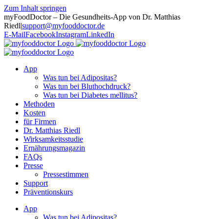
Zum Inhalt springen
myFoodDoctor – Die Gesundheits-App von Dr. Matthias
Riedl
|
support@myfooddoctor.de
E-Mail
Facebook
Instagram
LinkedIn
App
Was tun bei Adipositas?
Was tun bei Bluthochdruck?
Was tun bei Diabetes mellitus?
Methoden
Kosten
für Firmen
Dr. Matthias Riedl
Wirksamkeitsstudie
Ernährungsmagazin
FAQs
Presse
Pressestimmen
Support
Präventionskurs
App
Was tun bei Adipositas?