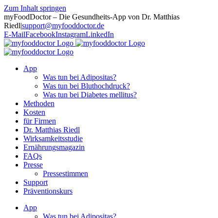
Zum Inhalt springen
myFoodDoctor – Die Gesundheits-App von Dr. Matthias
Riedl
|
support@myfooddoctor.de
E-Mail
Facebook
Instagram
LinkedIn
App
Was tun bei Adipositas?
Was tun bei Bluthochdruck?
Was tun bei Diabetes mellitus?
Methoden
Kosten
für Firmen
Dr. Matthias Riedl
Wirksamkeitsstudie
Ernährungsmagazin
FAQs
Presse
Pressestimmen
Support
Präventionskurs
App
Was tun bei Adipositas?