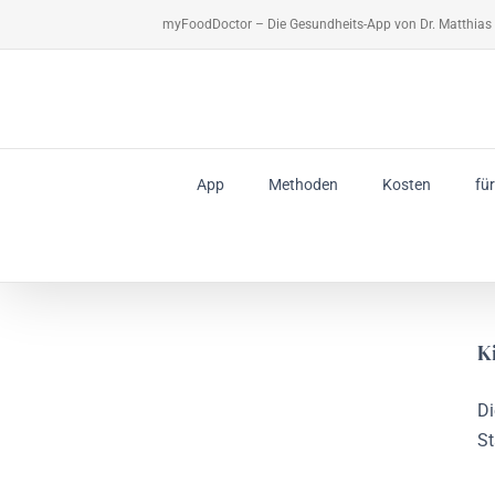
Zum
myFoodDoctor – Die Gesundheits-App von Dr. Matthias 
Inhalt
springen
App
Methoden
Kosten
fü
K
Di
St