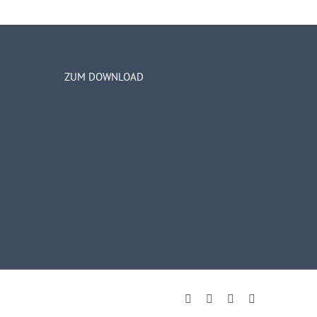
ZUM DOWNLOAD
E-
Facebook
Instagram
LinkedIn
Mail