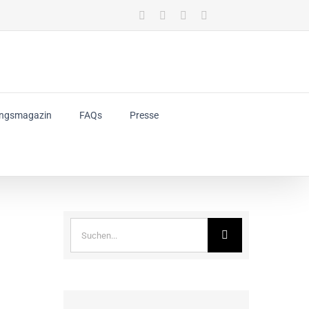
E-
Facebook
Instagram
LinkedIn
Mail
ungsmagazin
FAQs
Presse
Suche
nach: