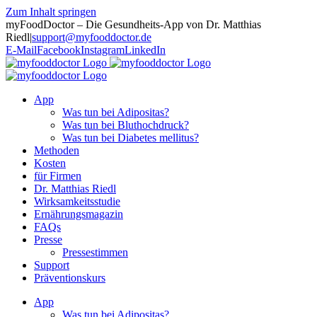
Zum Inhalt springen
myFoodDoctor – Die Gesundheits-App von Dr. Matthias
Riedl
|
support@myfooddoctor.de
E-Mail
Facebook
Instagram
LinkedIn
App
Was tun bei Adipositas?
Was tun bei Bluthochdruck?
Was tun bei Diabetes mellitus?
Methoden
Kosten
für Firmen
Dr. Matthias Riedl
Wirksamkeitsstudie
Ernährungsmagazin
FAQs
Presse
Pressestimmen
Support
Präventionskurs
App
Was tun bei Adipositas?