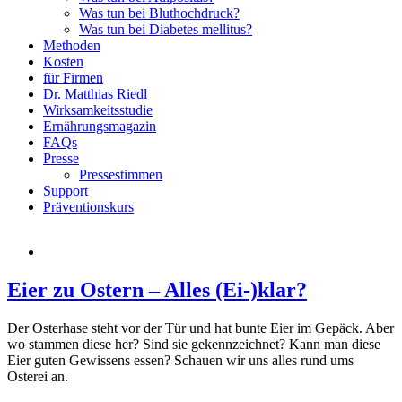
Was tun bei Bluthochdruck?
Was tun bei Diabetes mellitus?
Methoden
Kosten
für Firmen
Dr. Matthias Riedl
Wirksamkeitsstudie
Ernährungsmagazin
FAQs
Presse
Pressestimmen
Support
Präventionskurs
Eier zu Ostern – Alles (Ei-)klar?
Der Osterhase steht vor der Tür und hat bunte Eier im Gepäck. Aber
wo stammen diese her? Sind sie gekennzeichnet? Kann man diese
Eier guten Gewissens essen? Schauen wir uns alles rund ums
Osterei an.