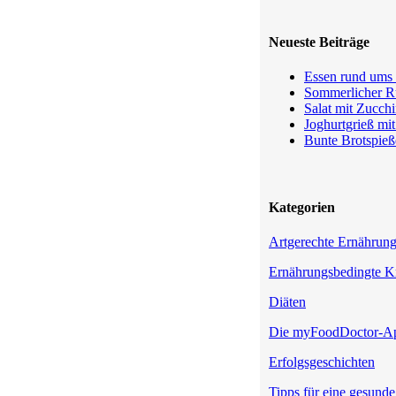
Neueste Beiträge
Essen rund ums 
Sommerlicher Ru
Salat mit Zucchi
Joghurtgrieß mi
Bunte Brotspieß
Kategorien
Artgerechte Ernährun
Ernährungsbedingte K
Diäten
Die myFoodDoctor-A
Erfolgsgeschichten
Tipps für eine gesund