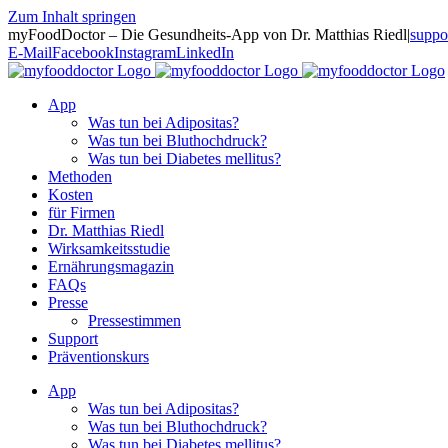
Zum Inhalt springen
myFoodDoctor – Die Gesundheits-App von Dr. Matthias Riedl
|
suppo
E-Mail
Facebook
Instagram
LinkedIn
App
Was tun bei Adipositas?
Was tun bei Bluthochdruck?
Was tun bei Diabetes mellitus?
Methoden
Kosten
für Firmen
Dr. Matthias Riedl
Wirksamkeitsstudie
Ernährungsmagazin
FAQs
Presse
Pressestimmen
Support
Präventionskurs
App
Was tun bei Adipositas?
Was tun bei Bluthochdruck?
Was tun bei Diabetes mellitus?