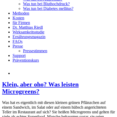
Was tun bei Bluthochdruck?
Was tun bei Diabetes mellitus?
Methoden
Kosten
für Firmen
Dr. Matthias Riedl
Wirksamkeitsstudie
Ernährungsmagazin
FAQs
Presse
Pressestimmen
Support
Präventionskurs
Klein, aber oho? Was leisten
Microgreens?
Was hat es eigentlich mit diesen kleinen grünen Pflänzchen auf
einem Sandwich, im Salat oder auf einem hübsch angerichteten
Teller im Restaurant auf sich? Sie heißen Microgreens und gelten für
viele als echtes Superfood. Manche behaupten sogar, sie seien