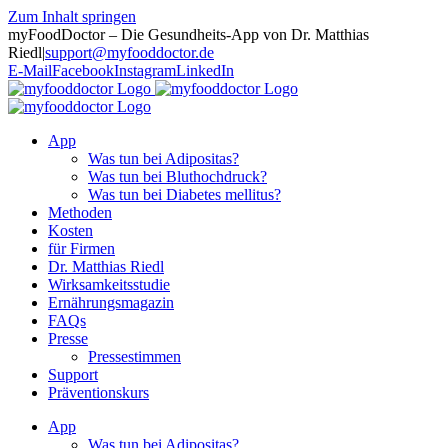
Zum Inhalt springen
myFoodDoctor – Die Gesundheits-App von Dr. Matthias
Riedl
|
support@myfooddoctor.de
E-Mail
Facebook
Instagram
LinkedIn
App
Was tun bei Adipositas?
Was tun bei Bluthochdruck?
Was tun bei Diabetes mellitus?
Methoden
Kosten
für Firmen
Dr. Matthias Riedl
Wirksamkeitsstudie
Ernährungsmagazin
FAQs
Presse
Pressestimmen
Support
Präventionskurs
App
Was tun bei Adipositas?