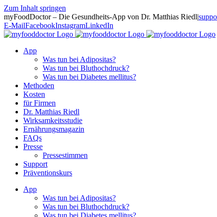
Zum Inhalt springen
myFoodDoctor – Die Gesundheits-App von Dr. Matthias Riedl
|
suppo
E-Mail
Facebook
Instagram
LinkedIn
App
Was tun bei Adipositas?
Was tun bei Bluthochdruck?
Was tun bei Diabetes mellitus?
Methoden
Kosten
für Firmen
Dr. Matthias Riedl
Wirksamkeitsstudie
Ernährungsmagazin
FAQs
Presse
Pressestimmen
Support
Präventionskurs
App
Was tun bei Adipositas?
Was tun bei Bluthochdruck?
Was tun bei Diabetes mellitus?