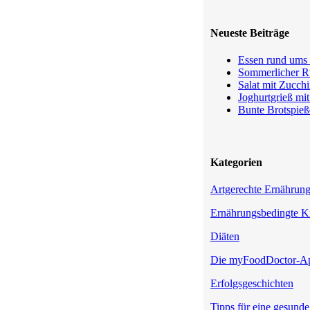
Neueste Beiträge
Essen rund ums 
Sommerlicher Ru
Salat mit Zucchi
Joghurtgrieß mi
Bunte Brotspieß
Kategorien
Artgerechte Ernährun
Ernährungsbedingte K
Diäten
Die myFoodDoctor-A
Erfolgsgeschichten
Tipps für eine gesund