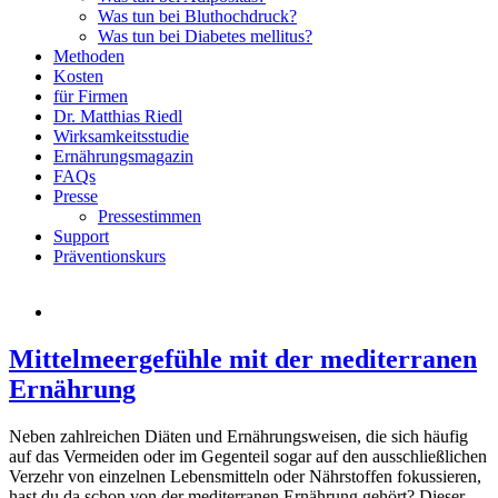
Was tun bei Bluthochdruck?
Was tun bei Diabetes mellitus?
Methoden
Kosten
für Firmen
Dr. Matthias Riedl
Wirksamkeitsstudie
Ernährungsmagazin
FAQs
Presse
Pressestimmen
Support
Präventionskurs
Mittelmeergefühle mit der mediterranen
Ernährung
Neben zahlreichen Diäten und Ernährungsweisen, die sich häufig
auf das Vermeiden oder im Gegenteil sogar auf den ausschließlichen
Verzehr von einzelnen Lebensmitteln oder Nährstoffen fokussieren,
hast du da schon von der mediterranen Ernährung gehört? Dieser