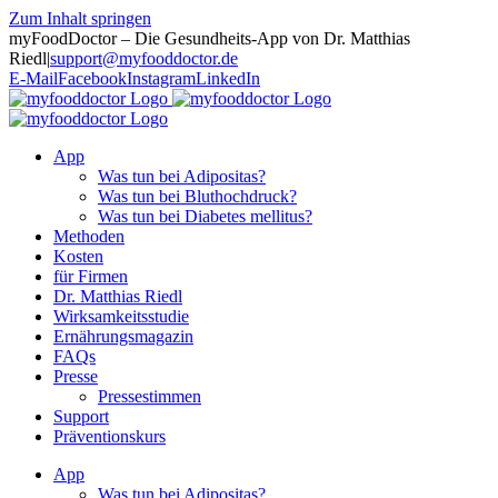
Zum Inhalt springen
myFoodDoctor – Die Gesundheits-App von Dr. Matthias
Riedl
|
support@myfooddoctor.de
E-Mail
Facebook
Instagram
LinkedIn
App
Was tun bei Adipositas?
Was tun bei Bluthochdruck?
Was tun bei Diabetes mellitus?
Methoden
Kosten
für Firmen
Dr. Matthias Riedl
Wirksamkeitsstudie
Ernährungsmagazin
FAQs
Presse
Pressestimmen
Support
Präventionskurs
App
Was tun bei Adipositas?