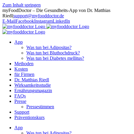
Zum Inhalt springen
myFoodDoctor – Die Gesundheits-App von Dr. Matthias
Riedl
|
support@myfooddoctor.de
E-Mail
Facebook
Instagram
LinkedIn
App
Was tun bei Adipositas?
Was tun bei Bluthochdruck?
Was tun bei Diabetes mellitus?
Methoden
Kosten
für Firmen
Dr. Matthias Riedl
Wirksamkeitsstudie
Ernährungsmagazin
FAQs
Presse
Pressestimmen
Support
Präventionskurs
App
Was tun bei Adipositas?