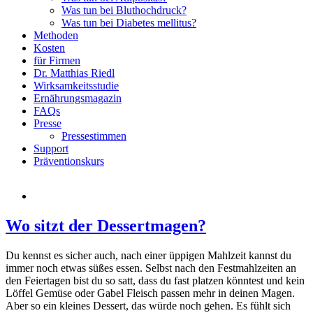
Was tun bei Bluthochdruck?
Was tun bei Diabetes mellitus?
Methoden
Kosten
für Firmen
Dr. Matthias Riedl
Wirksamkeitsstudie
Ernährungsmagazin
FAQs
Presse
Pressestimmen
Support
Präventionskurs
Wo sitzt der Dessertmagen?
Du kennst es sicher auch, nach einer üppigen Mahlzeit kannst du
immer noch etwas süßes essen. Selbst nach den Festmahlzeiten an
den Feiertagen bist du so satt, dass du fast platzen könntest und kein
Löffel Gemüse oder Gabel Fleisch passen mehr in deinen Magen.
Aber so ein kleines Dessert, das würde noch gehen. Es fühlt sich