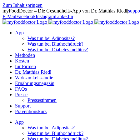
Zum Inhalt springen
myFoodDoctor – Die Gesundheits-App von Dr. Matthias Riedl
|
suppo
E-Mail
Facebook
Instagram
LinkedIn
App
Was tun bei Adipositas?
Was tun bei Bluthochdruck?
Was tun bei Diabetes mellitus?
Methoden
Kosten
für Firmen
Dr. Matthias Riedl
Wirksamkeitsstudie
Ernährungsmagazin
FAQs
Presse
Pressestimmen
Support
Präventionskurs
App
Was tun bei Adipositas?
Was tun bei Bluthochdruck?
Was tun bei Diabetes mellitus?