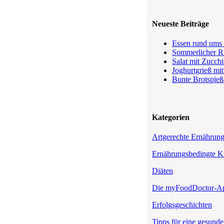
Neueste Beiträge
Essen rund ums 
Sommerlicher Ru
Salat mit Zucchi
Joghurtgrieß mi
Bunte Brotspieß
Kategorien
Artgerechte Ernährun
Ernährungsbedingte K
Diäten
Die myFoodDoctor-A
Erfolgsgeschichten
Tipps für eine gesund