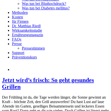
Was tun bei Bluthochdruck?
Was tun bei Diabetes mellitus?
Methoden
Kosten
für Firmen
Dr. Matthias Riedl
Wirksamkeitsstudie
Ernährungsmagazin
FAQs
Presse
Pressestimmen
Support
Präventionskurs
Jetzt wird’s frisch: So geht gesundes
Grillen
Der Frühling ist da, die Tage werden länger, die Sonne gewinnt an
Kraft – höchste Zeit, den Grill anzuwerfen! Du hast Lust auf laue
Abende im Garten, geselliges Beisammensein und leckeres Essen
vom Rost? Dann geht es dir wie vielen. Doch Grillen ist längst mehr