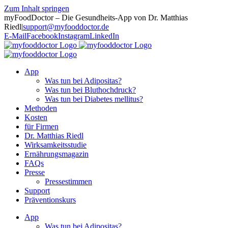
Zum Inhalt springen
myFoodDoctor – Die Gesundheits-App von Dr. Matthias
Riedl
|
support@myfooddoctor.de
E-Mail
Facebook
Instagram
LinkedIn
App
Was tun bei Adipositas?
Was tun bei Bluthochdruck?
Was tun bei Diabetes mellitus?
Methoden
Kosten
für Firmen
Dr. Matthias Riedl
Wirksamkeitsstudie
Ernährungsmagazin
FAQs
Presse
Pressestimmen
Support
Präventionskurs
App
Was tun bei Adipositas?