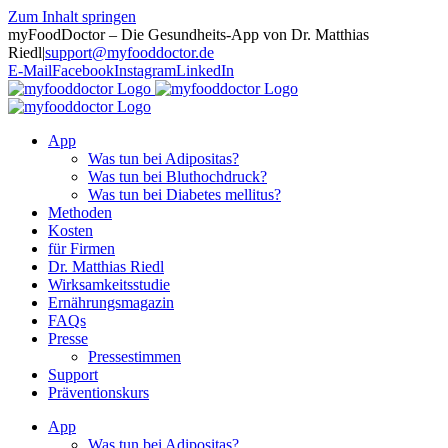
Zum Inhalt springen
myFoodDoctor – Die Gesundheits-App von Dr. Matthias
Riedl
|
support@myfooddoctor.de
E-Mail
Facebook
Instagram
LinkedIn
App
Was tun bei Adipositas?
Was tun bei Bluthochdruck?
Was tun bei Diabetes mellitus?
Methoden
Kosten
für Firmen
Dr. Matthias Riedl
Wirksamkeitsstudie
Ernährungsmagazin
FAQs
Presse
Pressestimmen
Support
Präventionskurs
App
Was tun bei Adipositas?