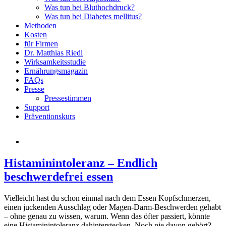
Was tun bei Bluthochdruck?
Was tun bei Diabetes mellitus?
Methoden
Kosten
für Firmen
Dr. Matthias Riedl
Wirksamkeitsstudie
Ernährungsmagazin
FAQs
Presse
Pressestimmen
Support
Präventionskurs
Histaminintoleranz – Endlich
beschwerdefrei essen
Vielleicht hast du schon einmal nach dem Essen Kopfschmerzen,
einen juckenden Ausschlag oder Magen-Darm-Beschwerden gehabt
– ohne genau zu wissen, warum. Wenn das öfter passiert, könnte
eine Histaminintoleranz dahinterstecken. Noch nie davon gehört?