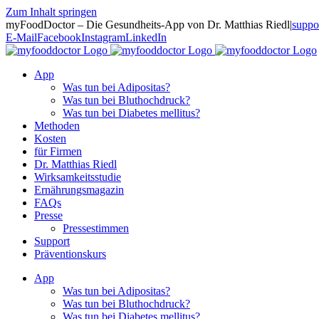
Zum Inhalt springen
myFoodDoctor – Die Gesundheits-App von Dr. Matthias Riedl
|
suppo
E-Mail
Facebook
Instagram
LinkedIn
App
Was tun bei Adipositas?
Was tun bei Bluthochdruck?
Was tun bei Diabetes mellitus?
Methoden
Kosten
für Firmen
Dr. Matthias Riedl
Wirksamkeitsstudie
Ernährungsmagazin
FAQs
Presse
Pressestimmen
Support
Präventionskurs
App
Was tun bei Adipositas?
Was tun bei Bluthochdruck?
Was tun bei Diabetes mellitus?