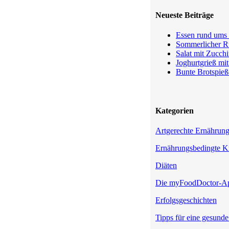
Neueste Beiträge
Essen rund ums 
Sommerlicher Ru
Salat mit Zucchi
Joghurtgrieß mi
Bunte Brotspieß
Kategorien
Artgerechte Ernährun
Ernährungsbedingte K
Diäten
Die myFoodDoctor-A
Erfolgsgeschichten
Tipps für eine gesund