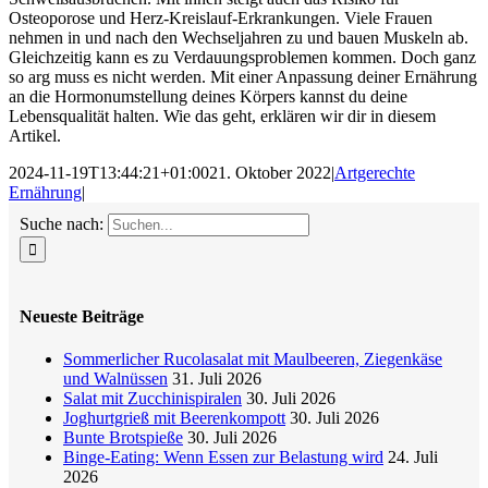
Osteoporose und Herz-Kreislauf-Erkrankungen. Viele Frauen
nehmen in und nach den Wechseljahren zu und bauen Muskeln ab.
Gleichzeitig kann es zu Verdauungsproblemen kommen. Doch ganz
so arg muss es nicht werden. Mit einer Anpassung deiner Ernährung
an die Hormonumstellung deines Körpers kannst du deine
Lebensqualität halten. Wie das geht, erklären wir dir in diesem
Artikel.
2024-11-19T13:44:21+01:00
21. Oktober 2022
|
Artgerechte
Ernährung
|
Suche nach:
Neueste Beiträge
Sommerlicher Rucolasalat mit Maulbeeren, Ziegenkäse
und Walnüssen
31. Juli 2026
Salat mit Zucchinispiralen
30. Juli 2026
Joghurtgrieß mit Beerenkompott
30. Juli 2026
Bunte Brotspieße
30. Juli 2026
Binge-Eating: Wenn Essen zur Belastung wird
24. Juli
2026