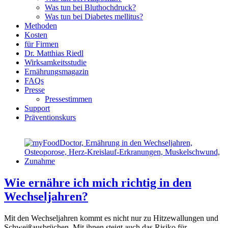
Was tun bei Bluthochdruck?
Was tun bei Diabetes mellitus?
Methoden
Kosten
für Firmen
Dr. Matthias Riedl
Wirksamkeitsstudie
Ernährungsmagazin
FAQs
Presse
Pressestimmen
Support
Präventionskurs
Wie ernähre ich mich richtig in den
Wechseljahren?
Mit den Wechseljahren kommt es nicht nur zu Hitzewallungen und
Schweißausbrüchen. Mit ihnen steigt auch das Risiko für