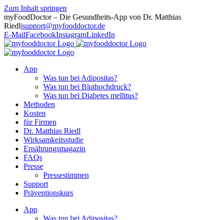
Zum Inhalt springen
myFoodDoctor – Die Gesundheits-App von Dr. Matthias
Riedl
|
support@myfooddoctor.de
E-Mail
Facebook
Instagram
LinkedIn
App
Was tun bei Adipositas?
Was tun bei Bluthochdruck?
Was tun bei Diabetes mellitus?
Methoden
Kosten
für Firmen
Dr. Matthias Riedl
Wirksamkeitsstudie
Ernährungsmagazin
FAQs
Presse
Pressestimmen
Support
Präventionskurs
App
Was tun bei Adipositas?