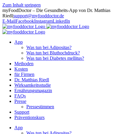
Zum Inhalt springen
myFoodDoctor – Die Gesundheits-App von Dr. Matthias
Riedl
|
support@myfooddoctor.de
E-Mail
Facebook
Instagram
LinkedIn
App
Was tun bei Adipositas?
Was tun bei Bluthochdruck?
Was tun bei Diabetes mellitus?
Methoden
Kosten
für Firmen
Dr. Matthias Riedl
Wirksamkeitsstudie
Ernährungsmagazin
FAQs
Presse
Pressestimmen
Support
Präventionskurs
App
Was tun bei Adipositas?