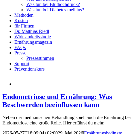
Was tun bei Bluthochdruck?
Was tun bei Diabetes mellitus?
Methoden
Kosten
für Firmen
Dr. Matthias Riedl
Wirksamkeitsstudie
Ernährungsmagazin
FAQs
Presse
Pressestimmen
Support
Präventionskurs
Endometriose und Ernährung: Was
Beschwerden beeinflussen kann
Neben der medizinischen Behandlung spielt auch die Ernährung bei
Endometriose eine große Rolle. Hier erfährst du mehr.
2026-05-27T18:09:04+02:00
29. Mai 2026
|
Ernährungsbedingte