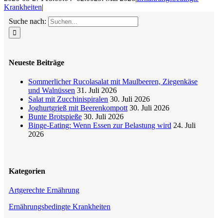
Krankheiten
|
Suche nach:
Neueste Beiträge
Sommerlicher Rucolasalat mit Maulbeeren, Ziegenkäse
und Walnüssen
31. Juli 2026
Salat mit Zucchinispiralen
30. Juli 2026
Joghurtgrieß mit Beerenkompott
30. Juli 2026
Bunte Brotspieße
30. Juli 2026
Binge-Eating: Wenn Essen zur Belastung wird
24. Juli
2026
Kategorien
Artgerechte Ernährung
Ernährungsbedingte Krankheiten