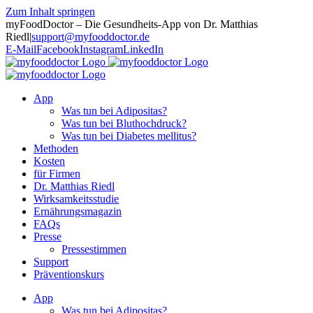
Zum Inhalt springen
myFoodDoctor – Die Gesundheits-App von Dr. Matthias
Riedl
|
support@myfooddoctor.de
E-Mail
Facebook
Instagram
LinkedIn
App
Was tun bei Adipositas?
Was tun bei Bluthochdruck?
Was tun bei Diabetes mellitus?
Methoden
Kosten
für Firmen
Dr. Matthias Riedl
Wirksamkeitsstudie
Ernährungsmagazin
FAQs
Presse
Pressestimmen
Support
Präventionskurs
App
Was tun bei Adipositas?