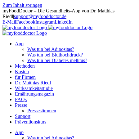
Zum Inhalt springen
myFoodDoctor – Die Gesundheits-App von Dr. Matthias
Riedl
|
support@myfooddoctor.de
E-Mail
Facebook
Instagram
LinkedIn
App
Was tun bei Adipositas?
Was tun bei Bluthochdruck?
Was tun bei Diabetes mellitus?
Methoden
Kosten
für Firmen
Dr. Matthias Riedl
Wirksamkeitsstudie
Ernährungsmagazin
FAQs
Presse
Pressestimmen
Support
Präventionskurs
App
Was tun bei Adipositas?