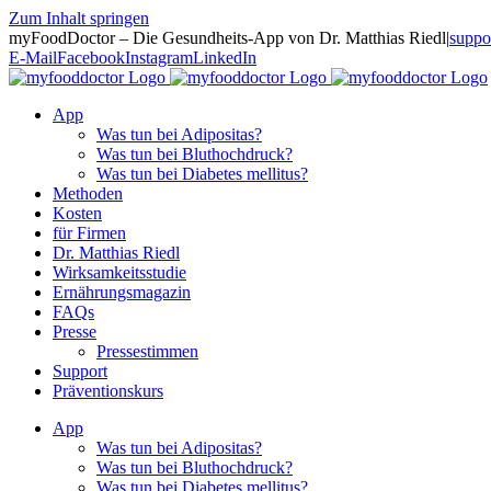
Zum Inhalt springen
myFoodDoctor – Die Gesundheits-App von Dr. Matthias Riedl
|
suppo
E-Mail
Facebook
Instagram
LinkedIn
App
Was tun bei Adipositas?
Was tun bei Bluthochdruck?
Was tun bei Diabetes mellitus?
Methoden
Kosten
für Firmen
Dr. Matthias Riedl
Wirksamkeitsstudie
Ernährungsmagazin
FAQs
Presse
Pressestimmen
Support
Präventionskurs
App
Was tun bei Adipositas?
Was tun bei Bluthochdruck?
Was tun bei Diabetes mellitus?