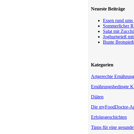
Neueste Beiträge
Essen rund ums 
Sommerlicher Ru
Salat mit Zucchi
Joghurtgrieß mi
Bunte Brotspieß
Kategorien
Artgerechte Ernährun
Ernährungsbedingte K
Diäten
Die myFoodDoctor-A
Erfolgsgeschichten
Tipps für eine gesund