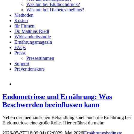
Was tun bei Bluthochdruck?
Was tun bei Diabetes mellitus?
Methoden
Kosten
für Firmen
Dr. Matthias Riedl
Wirksamkeitsstudie
Ernährungsmagazin
FAQs
Presse
Pressestimmen
Support
Präventionskurs
Endometriose und Ernährung: Was
Beschwerden beeinflussen kann
Neben der medizinischen Behandlung spielt auch die Ernährung bei
Endometriose eine große Rolle. Hier erfährst du mehr.
2026-05-27T18:09:04+02:00
29. Mai 2026
|
Ernährungsbedingte