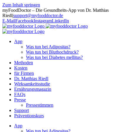
Zum Inhalt springen
myFoodDoctor – Die Gesundheits-App von Dr. Matthias
Riedl
|
support@myfooddoctor.de
E-Mail
Facebook
Instagram
LinkedIn
App
Was tun bei Adipositas?
Was tun bei Bluthochdruck?
Was tun bei Diabetes mellitus?
Methoden
Kosten
für Firmen
Dr. Matthias Riedl
Wirksamkeitsstudie
Ernährungsmagazin
FAQs
Presse
Pressestimmen
Support
Präventionskurs
App
Was tun bei Adipositas?