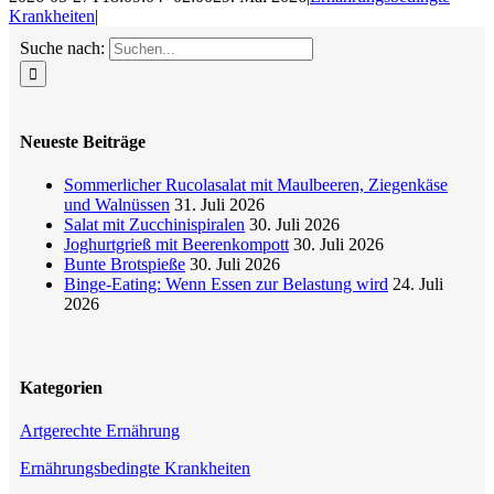
Krankheiten
|
Suche nach:
Neueste Beiträge
Sommerlicher Rucolasalat mit Maulbeeren, Ziegenkäse
und Walnüssen
31. Juli 2026
Salat mit Zucchinispiralen
30. Juli 2026
Joghurtgrieß mit Beerenkompott
30. Juli 2026
Bunte Brotspieße
30. Juli 2026
Binge-Eating: Wenn Essen zur Belastung wird
24. Juli
2026
Kategorien
Artgerechte Ernährung
Ernährungsbedingte Krankheiten