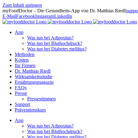
Zum Inhalt springen
myFoodDoctor – Die Gesundheits-App von Dr. Matthias Riedl
|
suppo
E-Mail
Facebook
Instagram
LinkedIn
App
Was tun bei Adipositas?
Was tun bei Bluthochdruck?
Was tun bei Diabetes mellitus?
Methoden
Kosten
für Firmen
Dr. Matthias Riedl
Wirksamkeitsstudie
Ernährungsmagazin
FAQs
Presse
Pressestimmen
Support
Präventionskurs
App
Was tun bei Adipositas?
Was tun bei Bluthochdruck?
Was tun bei Diabetes mellitus?