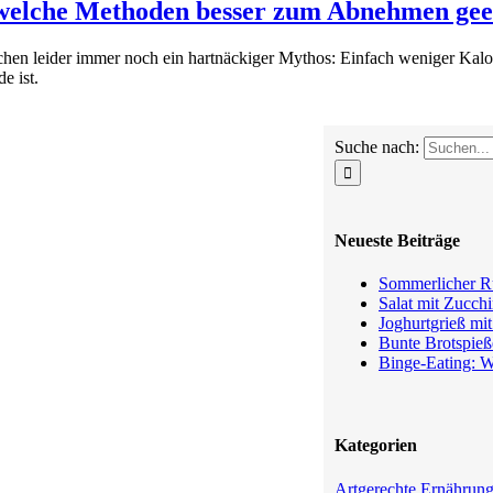
welche Methoden besser zum Abnehmen geei
hen leider immer noch ein hartnäckiger Mythos: Einfach weniger Kalor
e ist.
Suche nach:
Neueste Beiträge
Sommerlicher Ru
Salat mit Zucchi
Joghurtgrieß mi
Bunte Brotspieß
Binge-Eating: W
Kategorien
Artgerechte Ernährun