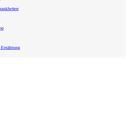
rankheiten
pp
e Ernährung