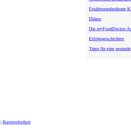
Ernährungsbedingte K
Diäten
Die myFoodDoctor-A
Erfolgsgeschichten
Tipps für eine gesund
|
Barrierefreiheit