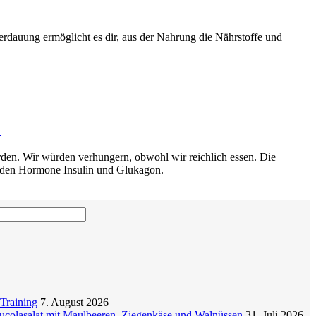
erdauung ermöglicht es dir, aus der Nahrung die Nährstoffe und
?
rden. Wir würden verhungern, obwohl wir reichlich essen. Die
beiden Hormone Insulin und Glukagon.
Training
7. August 2026
colasalat mit Maulbeeren, Ziegenkäse und Walnüssen
31. Juli 2026