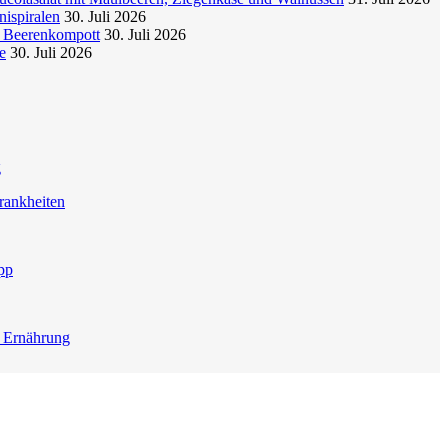
nispiralen
30. Juli 2026
t Beerenkompott
30. Juli 2026
e
30. Juli 2026
g
rankheiten
pp
e Ernährung