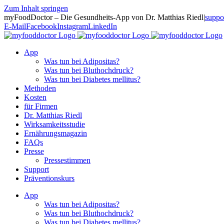
Zum Inhalt springen
myFoodDoctor – Die Gesundheits-App von Dr. Matthias Riedl
|
suppo
E-Mail
Facebook
Instagram
LinkedIn
App
Was tun bei Adipositas?
Was tun bei Bluthochdruck?
Was tun bei Diabetes mellitus?
Methoden
Kosten
für Firmen
Dr. Matthias Riedl
Wirksamkeitsstudie
Ernährungsmagazin
FAQs
Presse
Pressestimmen
Support
Präventionskurs
App
Was tun bei Adipositas?
Was tun bei Bluthochdruck?
Was tun bei Diabetes mellitus?