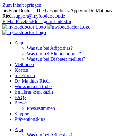
Zum Inhalt springen
myFoodDoctor – Die Gesundheits-App von Dr. Matthias
Riedl
|
support@myfooddoctor.de
E-Mail
Facebook
Instagram
LinkedIn
App
Was tun bei Adipositas?
Was tun bei Bluthochdruck?
Was tun bei Diabetes mellitus?
Methoden
Kosten
für Firmen
Dr. Matthias Riedl
Wirksamkeitsstudie
Ernährungsmagazin
FAQs
Presse
Pressestimmen
Support
Präventionskurs
App
Was tun bei Adipositas?