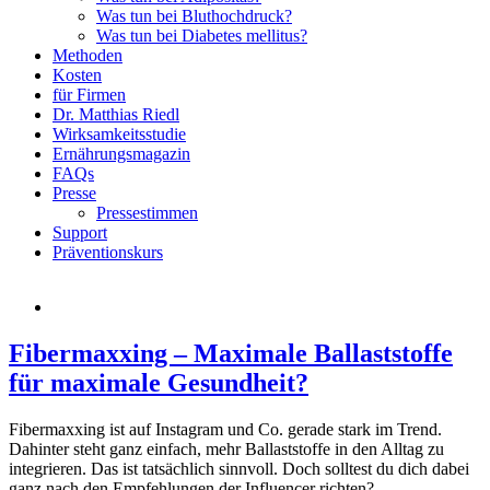
Was tun bei Bluthochdruck?
Was tun bei Diabetes mellitus?
Methoden
Kosten
für Firmen
Dr. Matthias Riedl
Wirksamkeitsstudie
Ernährungsmagazin
FAQs
Presse
Pressestimmen
Support
Präventionskurs
Fibermaxxing – Maximale Ballaststoffe
für maximale Gesundheit?
Fibermaxxing ist auf Instagram und Co. gerade stark im Trend.
Dahinter steht ganz einfach, mehr Ballaststoffe in den Alltag zu
integrieren. Das ist tatsächlich sinnvoll. Doch solltest du dich dabei
ganz nach den Empfehlungen der Influencer richten?