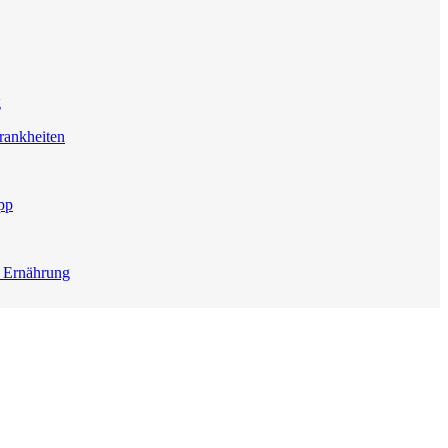
g
rankheiten
pp
e Ernährung