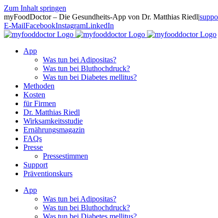
Zum Inhalt springen
myFoodDoctor – Die Gesundheits-App von Dr. Matthias Riedl
|
suppo
E-Mail
Facebook
Instagram
LinkedIn
App
Was tun bei Adipositas?
Was tun bei Bluthochdruck?
Was tun bei Diabetes mellitus?
Methoden
Kosten
für Firmen
Dr. Matthias Riedl
Wirksamkeitsstudie
Ernährungsmagazin
FAQs
Presse
Pressestimmen
Support
Präventionskurs
App
Was tun bei Adipositas?
Was tun bei Bluthochdruck?
Was tun bei Diabetes mellitus?