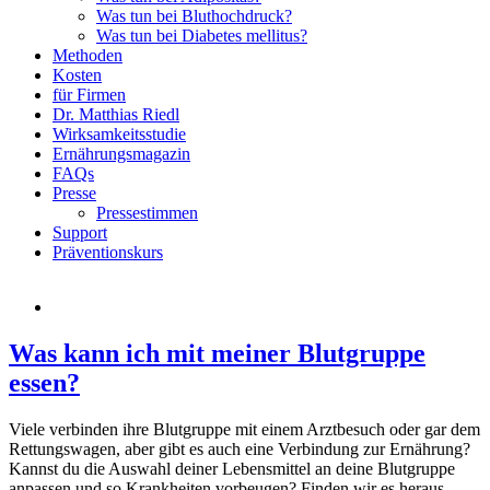
Was tun bei Bluthochdruck?
Was tun bei Diabetes mellitus?
Methoden
Kosten
für Firmen
Dr. Matthias Riedl
Wirksamkeitsstudie
Ernährungsmagazin
FAQs
Presse
Pressestimmen
Support
Präventionskurs
Was kann ich mit meiner Blutgruppe
essen?
Viele verbinden ihre Blutgruppe mit einem Arztbesuch oder gar dem
Rettungswagen, aber gibt es auch eine Verbindung zur Ernährung?
Kannst du die Auswahl deiner Lebensmittel an deine Blutgruppe
anpassen und so Krankheiten vorbeugen? Finden wir es heraus.