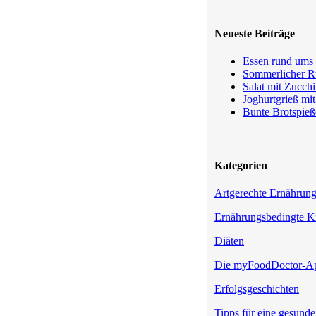
Neueste Beiträge
Essen rund ums 
Sommerlicher Ru
Salat mit Zucchi
Joghurtgrieß mi
Bunte Brotspieß
Kategorien
Artgerechte Ernährun
Ernährungsbedingte K
Diäten
Die myFoodDoctor-A
Erfolgsgeschichten
Tipps für eine gesund