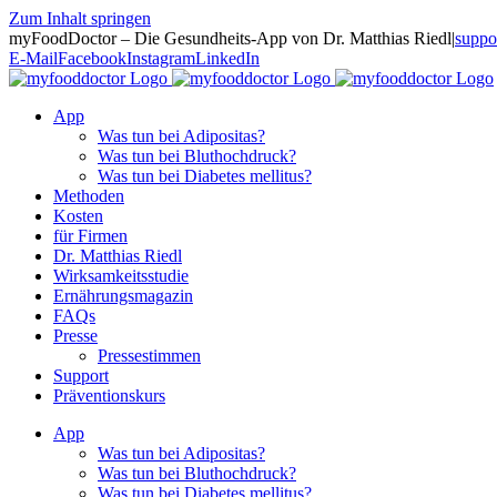
Zum Inhalt springen
myFoodDoctor – Die Gesundheits-App von Dr. Matthias Riedl
|
suppo
E-Mail
Facebook
Instagram
LinkedIn
App
Was tun bei Adipositas?
Was tun bei Bluthochdruck?
Was tun bei Diabetes mellitus?
Methoden
Kosten
für Firmen
Dr. Matthias Riedl
Wirksamkeitsstudie
Ernährungsmagazin
FAQs
Presse
Pressestimmen
Support
Präventionskurs
App
Was tun bei Adipositas?
Was tun bei Bluthochdruck?
Was tun bei Diabetes mellitus?