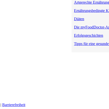
Artgerechte Ernährun
Ernährungsbedingte K
Diäten
Die myFoodDoctor-A
Erfolgsgeschichten
Tipps für eine gesund
|
Barrierefreiheit