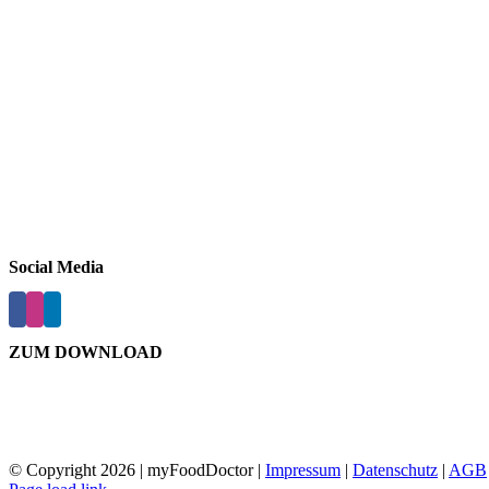
Social Media
ZUM DOWNLOAD
© Copyright
2026 | myFoodDoctor |
Impressum
|
Datenschutz
|
AGB
E-
Facebook
Instagram
LinkedIn