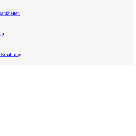
g
rankheiten
pp
e Ernährung