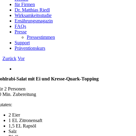
für Firmen
Dr. Matthias Riedl
Wirksamkeitsstudie
Ernährungsmagazin
FAQs
Presse
Pressestimmen
Support
Präventionskurs
Zurück
Vor
Zeige
grösseres
ohlrabi-Salat mit Ei und Kresse-Quark-Topping
Bild
ür 2 Personen
0 Min. Zubereitung
utaten:
2 Eier
1 EL Zitronensaft
1,5 EL Rapsöl
Salz