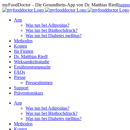
Zum
myFoodDoctor – Die Gesundheits-App von Dr. Matthias Riedl
|
suppo
Inhalt
E-
Facebook
Instagram
LinkedIn
springen
Mail
App
Was tun bei Adipositas?
Was tun bei Bluthochdruck?
Was tun bei Diabetes mellitus?
Methoden
Kosten
für Firmen
Dr. Matthias Riedl
Wirksamkeitsstudie
Ernährungsmagazin
FAQs
Presse
Pressestimmen
Support
Präventionskurs
App
Was tun bei Adipositas?
Was tun bei Bluthochdruck?
Was tun bei Diabetes mellitus?
Methoden
Kosten