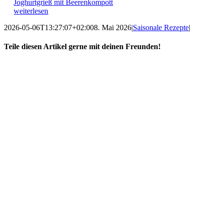
Joghurtgrieß mit Beerenkompott
weiterlesen
2026-05-06T13:27:07+02:00
8. Mai 2026
|
Saisonale Rezepte
|
Teile diesen Artikel gerne mit deinen Freunden!
Facebook
X
Reddit
LinkedIn
WhatsApp
Tumblr
Pinterest
Vk
E-
Mail