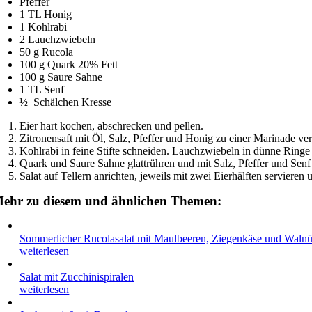
Pfeffer
1 TL Honig
1 Kohlrabi
2 Lauchzwiebeln
50 g Rucola
100 g Quark 20% Fett
100 g Saure Sahne
1 TL Senf
½ Schälchen Kresse
Eier hart kochen, abschrecken und pellen.
Zitronensaft mit Öl, Salz, Pfeffer und Honig zu einer Marinade ve
Kohlrabi in feine Stifte schneiden. Lauchzwiebeln in dünne Ring
Quark und Saure Sahne glattrühren und mit Salz, Pfeffer und Se
Salat auf Tellern anrichten, jeweils mit zwei Eierhälften servier
ehr zu diesem und ähnlichen Themen:
Sommerlicher Rucolasalat mit Maulbeeren, Ziegenkäse und Waln
weiterlesen
Salat mit Zucchinispiralen
weiterlesen