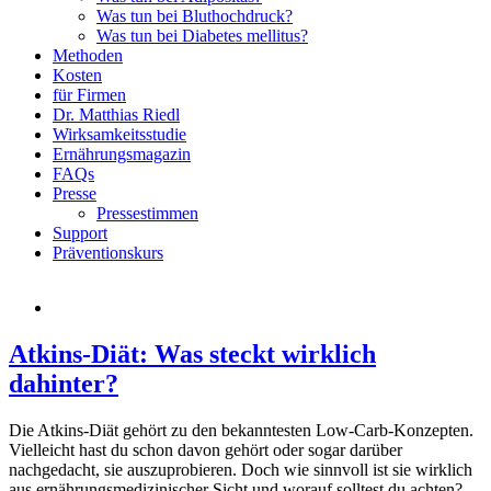
Was tun bei Bluthochdruck?
Was tun bei Diabetes mellitus?
Methoden
Kosten
für Firmen
Dr. Matthias Riedl
Wirksamkeitsstudie
Ernährungsmagazin
FAQs
Presse
Pressestimmen
Support
Präventionskurs
Atkins-Diät: Was steckt wirklich
dahinter?
Die Atkins-Diät gehört zu den bekanntesten Low-Carb-Konzepten.
Vielleicht hast du schon davon gehört oder sogar darüber
nachgedacht, sie auszuprobieren. Doch wie sinnvoll ist sie wirklich
aus ernährungsmedizinischer Sicht und worauf solltest du achten?