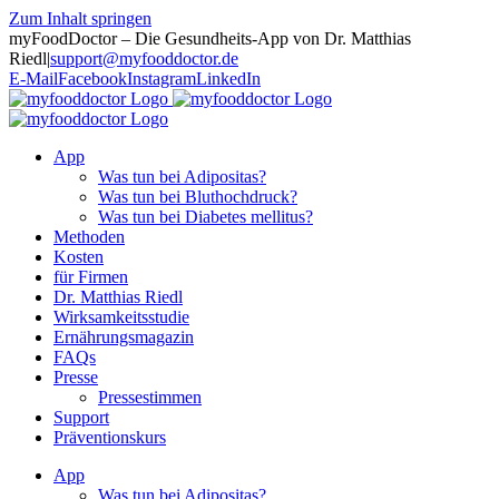
Zum Inhalt springen
myFoodDoctor – Die Gesundheits-App von Dr. Matthias
Riedl
|
support@myfooddoctor.de
E-Mail
Facebook
Instagram
LinkedIn
App
Was tun bei Adipositas?
Was tun bei Bluthochdruck?
Was tun bei Diabetes mellitus?
Methoden
Kosten
für Firmen
Dr. Matthias Riedl
Wirksamkeitsstudie
Ernährungsmagazin
FAQs
Presse
Pressestimmen
Support
Präventionskurs
App
Was tun bei Adipositas?