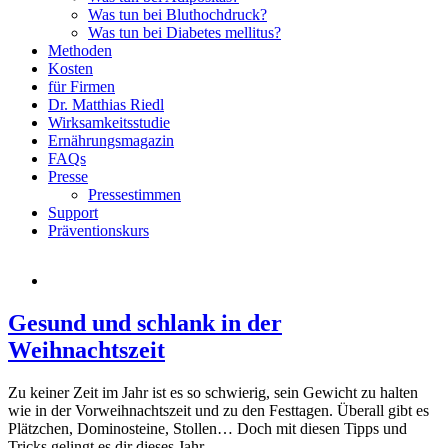
Was tun bei Bluthochdruck?
Was tun bei Diabetes mellitus?
Methoden
Kosten
für Firmen
Dr. Matthias Riedl
Wirksamkeitsstudie
Ernährungsmagazin
FAQs
Presse
Pressestimmen
Support
Präventionskurs
Gesund und schlank in der
Weihnachtszeit
Zu keiner Zeit im Jahr ist es so schwierig, sein Gewicht zu halten
wie in der Vorweihnachtszeit und zu den Festtagen. Überall gibt es
Plätzchen, Dominosteine, Stollen… Doch mit diesen Tipps und
Tricks gelingt es dir dieses Jahr.