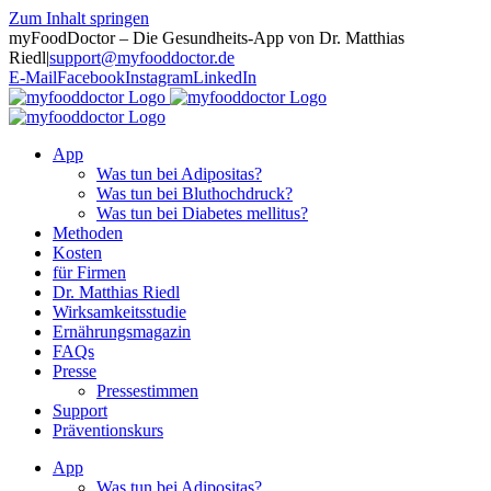
Zum Inhalt springen
myFoodDoctor – Die Gesundheits-App von Dr. Matthias
Riedl
|
support@myfooddoctor.de
E-Mail
Facebook
Instagram
LinkedIn
App
Was tun bei Adipositas?
Was tun bei Bluthochdruck?
Was tun bei Diabetes mellitus?
Methoden
Kosten
für Firmen
Dr. Matthias Riedl
Wirksamkeitsstudie
Ernährungsmagazin
FAQs
Presse
Pressestimmen
Support
Präventionskurs
App
Was tun bei Adipositas?