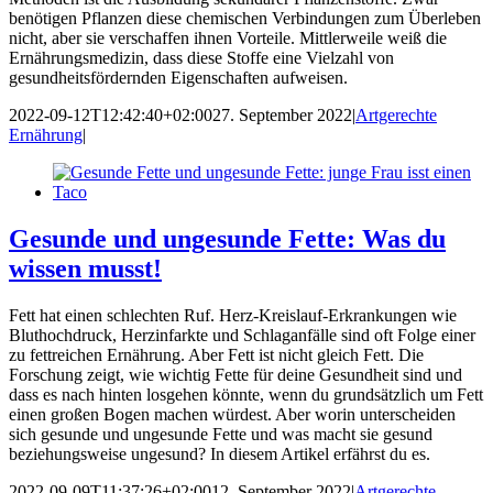
benötigen Pflanzen diese chemischen Verbindungen zum Überleben
nicht, aber sie verschaffen ihnen Vorteile. Mittlerweile weiß die
Ernährungsmedizin, dass diese Stoffe eine Vielzahl von
gesundheitsfördernden Eigenschaften aufweisen.
2022-09-12T12:42:40+02:00
27. September 2022
|
Artgerechte
Ernährung
|
Gesunde und ungesunde Fette: Was du
wissen musst!
Fett hat einen schlechten Ruf. Herz-Kreislauf-Erkrankungen wie
Bluthochdruck, Herzinfarkte und Schlaganfälle sind oft Folge einer
zu fettreichen Ernährung. Aber Fett ist nicht gleich Fett. Die
Forschung zeigt, wie wichtig Fette für deine Gesundheit sind und
dass es nach hinten losgehen könnte, wenn du grundsätzlich um Fett
einen großen Bogen machen würdest. Aber worin unterscheiden
sich gesunde und ungesunde Fette und was macht sie gesund
beziehungsweise ungesund? In diesem Artikel erfährst du es.
2022-09-09T11:37:26+02:00
12. September 2022
|
Artgerechte