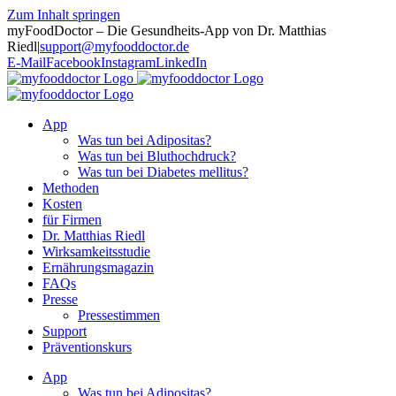
Zum Inhalt springen
myFoodDoctor – Die Gesundheits-App von Dr. Matthias
Riedl
|
support@myfooddoctor.de
E-Mail
Facebook
Instagram
LinkedIn
App
Was tun bei Adipositas?
Was tun bei Bluthochdruck?
Was tun bei Diabetes mellitus?
Methoden
Kosten
für Firmen
Dr. Matthias Riedl
Wirksamkeitsstudie
Ernährungsmagazin
FAQs
Presse
Pressestimmen
Support
Präventionskurs
App
Was tun bei Adipositas?