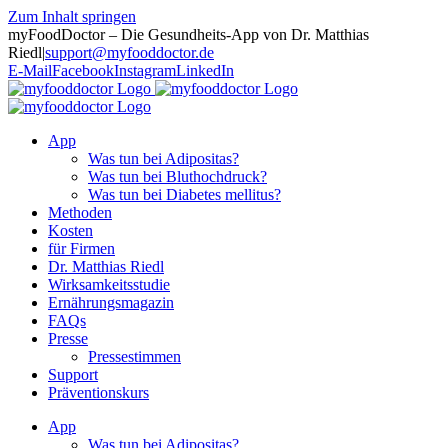
Zum Inhalt springen
myFoodDoctor – Die Gesundheits-App von Dr. Matthias
Riedl
|
support@myfooddoctor.de
E-Mail
Facebook
Instagram
LinkedIn
App
Was tun bei Adipositas?
Was tun bei Bluthochdruck?
Was tun bei Diabetes mellitus?
Methoden
Kosten
für Firmen
Dr. Matthias Riedl
Wirksamkeitsstudie
Ernährungsmagazin
FAQs
Presse
Pressestimmen
Support
Präventionskurs
App
Was tun bei Adipositas?