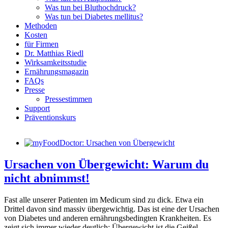
Was tun bei Bluthochdruck?
Was tun bei Diabetes mellitus?
Methoden
Kosten
für Firmen
Dr. Matthias Riedl
Wirksamkeitsstudie
Ernährungsmagazin
FAQs
Presse
Pressestimmen
Support
Präventionskurs
Ursachen von Übergewicht: Warum du
nicht abnimmst!
Fast alle unserer Patienten im Medicum sind zu dick. Etwa ein
Drittel davon sind massiv übergewichtig. Das ist eine der Ursachen
von Diabetes und anderen ernährungsbedingten Krankheiten. Es
zeigt sich immer wieder deutlich: Übergewicht ist die Geißel