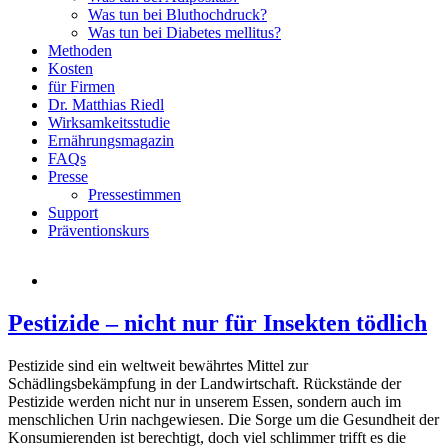
Was tun bei Bluthochdruck?
Was tun bei Diabetes mellitus?
Methoden
Kosten
für Firmen
Dr. Matthias Riedl
Wirksamkeitsstudie
Ernährungsmagazin
FAQs
Presse
Pressestimmen
Support
Präventionskurs
Pestizide – nicht nur für Insekten tödlich
Pestizide sind ein weltweit bewährtes Mittel zur
Schädlingsbekämpfung in der Landwirtschaft. Rückstände der
Pestizide werden nicht nur in unserem Essen, sondern auch im
menschlichen Urin nachgewiesen. Die Sorge um die Gesundheit der
Konsumierenden ist berechtigt, doch viel schlimmer trifft es die