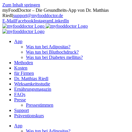
Zum Inhalt springen
myFoodDoctor – Die Gesundheits-App von Dr. Matthias
Riedl
|
support@myfooddoctor.de
E-Mail
Facebook
Instagram
LinkedIn
App
Was tun bei Adipositas?
Was tun bei Bluthochdruck?
Was tun bei Diabetes mellitus?
Methoden
Kosten
für Firmen
Dr. Matthias Riedl
Wirksamkeitsstudie
Ernährungsmagazin
FAQs
Presse
Pressestimmen
Support
Präventionskurs
App
Was tun bei Adipositas?