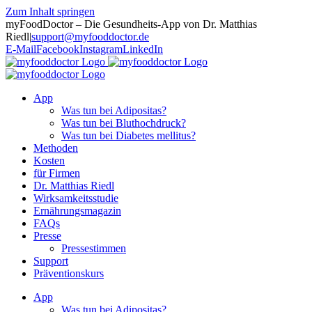
Zum Inhalt springen
myFoodDoctor – Die Gesundheits-App von Dr. Matthias
Riedl
|
support@myfooddoctor.de
E-Mail
Facebook
Instagram
LinkedIn
App
Was tun bei Adipositas?
Was tun bei Bluthochdruck?
Was tun bei Diabetes mellitus?
Methoden
Kosten
für Firmen
Dr. Matthias Riedl
Wirksamkeitsstudie
Ernährungsmagazin
FAQs
Presse
Pressestimmen
Support
Präventionskurs
App
Was tun bei Adipositas?