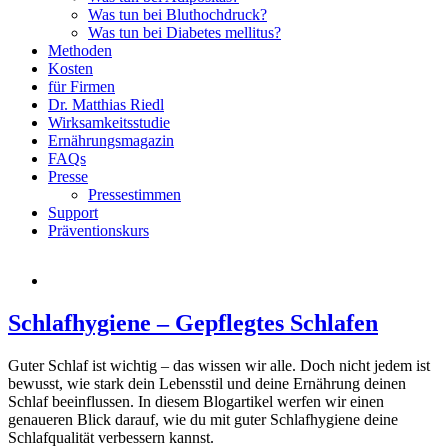
Was tun bei Bluthochdruck?
Was tun bei Diabetes mellitus?
Methoden
Kosten
für Firmen
Dr. Matthias Riedl
Wirksamkeitsstudie
Ernährungsmagazin
FAQs
Presse
Pressestimmen
Support
Präventionskurs
Schlafhygiene – Gepflegtes Schlafen
Guter Schlaf ist wichtig – das wissen wir alle. Doch nicht jedem ist
bewusst, wie stark dein Lebensstil und deine Ernährung deinen
Schlaf beeinflussen. In diesem Blogartikel werfen wir einen
genaueren Blick darauf, wie du mit guter Schlafhygiene deine
Schlafqualität verbessern kannst.