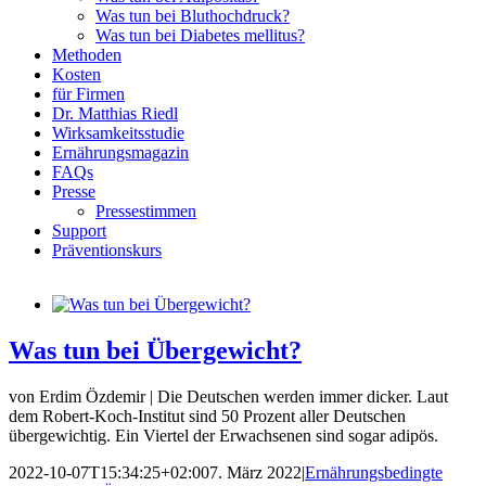
Was tun bei Bluthochdruck?
Was tun bei Diabetes mellitus?
Methoden
Kosten
für Firmen
Dr. Matthias Riedl
Wirksamkeitsstudie
Ernährungsmagazin
FAQs
Presse
Pressestimmen
Support
Präventionskurs
Was tun bei Übergewicht?
von Erdim Özdemir | Die Deutschen werden immer dicker. Laut
dem Robert-Koch-Institut sind 50 Prozent aller Deutschen
übergewichtig. Ein Viertel der Erwachsenen sind sogar adipös.
2022-10-07T15:34:25+02:00
7. März 2022
|
Ernährungsbedingte