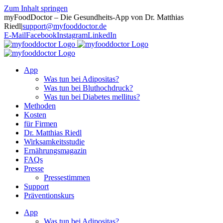
Zum Inhalt springen
myFoodDoctor – Die Gesundheits-App von Dr. Matthias
Riedl
|
support@myfooddoctor.de
E-Mail
Facebook
Instagram
LinkedIn
App
Was tun bei Adipositas?
Was tun bei Bluthochdruck?
Was tun bei Diabetes mellitus?
Methoden
Kosten
für Firmen
Dr. Matthias Riedl
Wirksamkeitsstudie
Ernährungsmagazin
FAQs
Presse
Pressestimmen
Support
Präventionskurs
App
Was tun bei Adipositas?