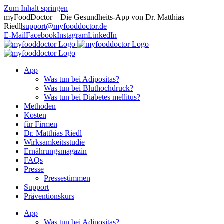
Zum Inhalt springen
myFoodDoctor – Die Gesundheits-App von Dr. Matthias
Riedl
|
support@myfooddoctor.de
E-Mail
Facebook
Instagram
LinkedIn
App
Was tun bei Adipositas?
Was tun bei Bluthochdruck?
Was tun bei Diabetes mellitus?
Methoden
Kosten
für Firmen
Dr. Matthias Riedl
Wirksamkeitsstudie
Ernährungsmagazin
FAQs
Presse
Pressestimmen
Support
Präventionskurs
App
Was tun bei Adipositas?