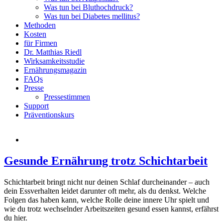
Was tun bei Bluthochdruck?
Was tun bei Diabetes mellitus?
Methoden
Kosten
für Firmen
Dr. Matthias Riedl
Wirksamkeitsstudie
Ernährungsmagazin
FAQs
Presse
Pressestimmen
Support
Präventionskurs
Gesunde Ernährung trotz Schichtarbeit
Schichtarbeit bringt nicht nur deinen Schlaf durcheinander – auch
dein Essverhalten leidet darunter oft mehr, als du denkst. Welche
Folgen das haben kann, welche Rolle deine innere Uhr spielt und
wie du trotz wechselnder Arbeitszeiten gesund essen kannst, erfährst
du hier.