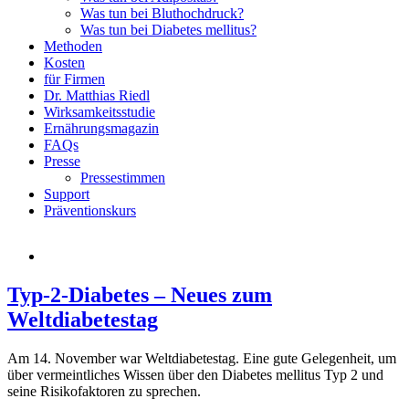
Was tun bei Bluthochdruck?
Was tun bei Diabetes mellitus?
Methoden
Kosten
für Firmen
Dr. Matthias Riedl
Wirksamkeitsstudie
Ernährungsmagazin
FAQs
Presse
Pressestimmen
Support
Präventionskurs
Typ-2-Diabetes – Neues zum
Weltdiabetestag
Am 14. November war Weltdiabetestag. Eine gute Gelegenheit, um
über vermeintliches Wissen über den Diabetes mellitus Typ 2 und
seine Risikofaktoren zu sprechen.