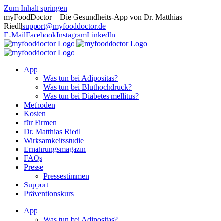
Zum Inhalt springen
myFoodDoctor – Die Gesundheits-App von Dr. Matthias
Riedl
|
support@myfooddoctor.de
E-Mail
Facebook
Instagram
LinkedIn
App
Was tun bei Adipositas?
Was tun bei Bluthochdruck?
Was tun bei Diabetes mellitus?
Methoden
Kosten
für Firmen
Dr. Matthias Riedl
Wirksamkeitsstudie
Ernährungsmagazin
FAQs
Presse
Pressestimmen
Support
Präventionskurs
App
Was tun bei Adipositas?