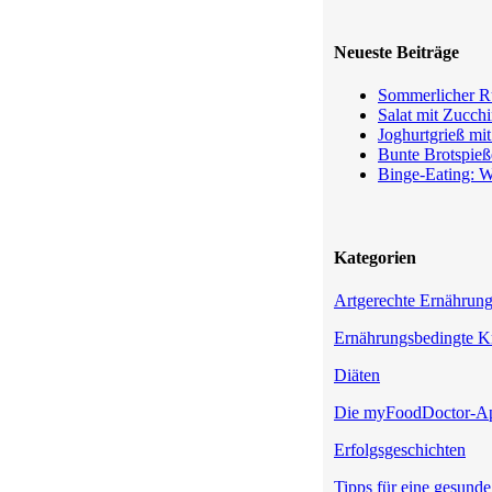
Neueste Beiträge
Sommerlicher Ru
Salat mit Zucchi
Joghurtgrieß mi
Bunte Brotspieß
Binge-Eating: W
Kategorien
Artgerechte Ernährun
Ernährungsbedingte K
Diäten
Die myFoodDoctor-A
Erfolgsgeschichten
Tipps für eine gesund