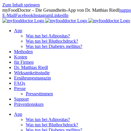
Zum Inhalt springen
myFoodDoctor – Die Gesundheits-App von Dr. Matthias Riedl
|
suppo
E-Mail
Facebook
Instagram
LinkedIn
App
Was tun bei Adipositas?
Was tun bei Bluthochdruck?
Was tun bei Diabetes mellitus?
Methoden
Kosten
für Firmen
Dr. Matthias Riedl
Wirksamkeitsstudie
Ernährungsmagazin
FAQs
Presse
Pressestimmen
Support
Präventionskurs
App
Was tun bei Adipositas?
Was tun bei Bluthochdruck?
Was tun bei Diabetes mellitus?