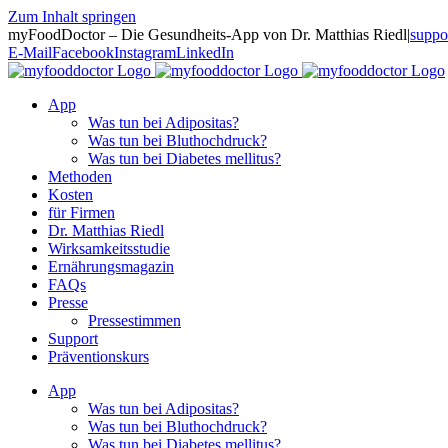
Zum Inhalt springen
myFoodDoctor – Die Gesundheits-App von Dr. Matthias Riedl
|
suppo
E-Mail
Facebook
Instagram
LinkedIn
App
Was tun bei Adipositas?
Was tun bei Bluthochdruck?
Was tun bei Diabetes mellitus?
Methoden
Kosten
für Firmen
Dr. Matthias Riedl
Wirksamkeitsstudie
Ernährungsmagazin
FAQs
Presse
Pressestimmen
Support
Präventionskurs
App
Was tun bei Adipositas?
Was tun bei Bluthochdruck?
Was tun bei Diabetes mellitus?