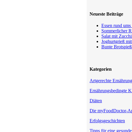
Neueste Beiträge
Essen rund ums 
Sommerlicher Ru
Salat mit Zucchi
Joghurtgrieß mi
Bunte Brotspieß
Kategorien
Artgerechte Ernährun
Ernährungsbedingte K
Diäten
Die myFoodDoctor-A
Erfolgsgeschichten
Tipps für eine gesund