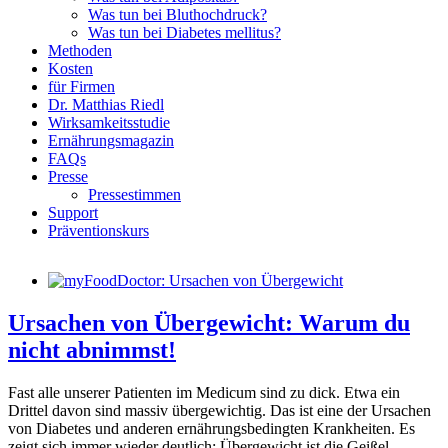
Was tun bei Bluthochdruck?
Was tun bei Diabetes mellitus?
Methoden
Kosten
für Firmen
Dr. Matthias Riedl
Wirksamkeitsstudie
Ernährungsmagazin
FAQs
Presse
Pressestimmen
Support
Präventionskurs
Ursachen von Übergewicht: Warum du
nicht abnimmst!
Fast alle unserer Patienten im Medicum sind zu dick. Etwa ein
Drittel davon sind massiv übergewichtig. Das ist eine der Ursachen
von Diabetes und anderen ernährungsbedingten Krankheiten. Es
zeigt sich immer wieder deutlich: Übergewicht ist die Geißel