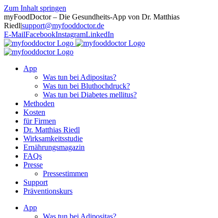
Zum Inhalt springen
myFoodDoctor – Die Gesundheits-App von Dr. Matthias
Riedl
|
support@myfooddoctor.de
E-Mail
Facebook
Instagram
LinkedIn
App
Was tun bei Adipositas?
Was tun bei Bluthochdruck?
Was tun bei Diabetes mellitus?
Methoden
Kosten
für Firmen
Dr. Matthias Riedl
Wirksamkeitsstudie
Ernährungsmagazin
FAQs
Presse
Pressestimmen
Support
Präventionskurs
App
Was tun bei Adipositas?