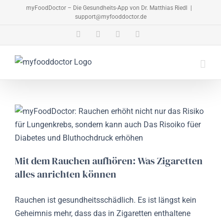
Zum
myFoodDoctor – Die Gesundheits-App von Dr. Matthias Riedl
|
support@myfooddoctor.de
Inhalt
springen
E-
Facebook
Instagram
LinkedIn
Mail
Mit dem Rauchen aufhören: Was Zigaretten
alles anrichten können
Rauchen ist gesundheitsschädlich. Es ist längst kein
Geheimnis mehr, dass das in Zigaretten enthaltene