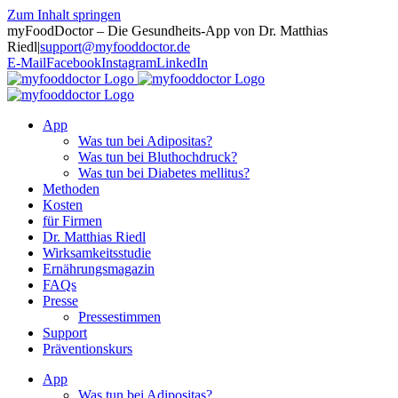
Zum Inhalt springen
myFoodDoctor – Die Gesundheits-App von Dr. Matthias
Riedl
|
support@myfooddoctor.de
E-Mail
Facebook
Instagram
LinkedIn
App
Was tun bei Adipositas?
Was tun bei Bluthochdruck?
Was tun bei Diabetes mellitus?
Methoden
Kosten
für Firmen
Dr. Matthias Riedl
Wirksamkeitsstudie
Ernährungsmagazin
FAQs
Presse
Pressestimmen
Support
Präventionskurs
App
Was tun bei Adipositas?