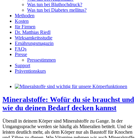
Was tun bei Bluthochdruck?
Was tun bei Diabetes mellitus?
Methoden
Kosten
für Firmen
Dr. Matthias Riedl
Wirksamkeitsstudie
Ernährungsmagazin
FAQs
Presse
Pressestimmen
Support
Präventionskurs
Mineralstoffe: Wofür du sie brauchst und
wie du deinen Bedarf decken kannst
Überall in deinem Körper sind Mineralstoffe zu Gange. In der
Umgangssprache werden sie häufig als Mineralien betitelt. Und sie
leisten deutlich mehr, als dem Körper nur als Baustoff für Knochen
und Zähne zu dienen. Wie Vitamine nehmen wir auch Mineralstoffe