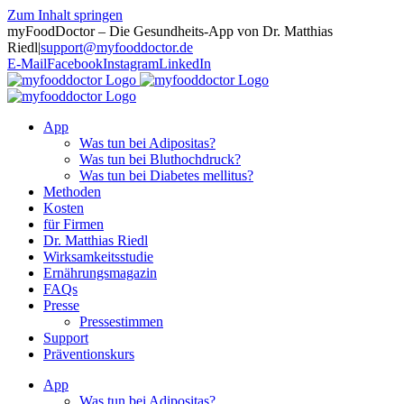
Zum Inhalt springen
myFoodDoctor – Die Gesundheits-App von Dr. Matthias
Riedl
|
support@myfooddoctor.de
E-Mail
Facebook
Instagram
LinkedIn
App
Was tun bei Adipositas?
Was tun bei Bluthochdruck?
Was tun bei Diabetes mellitus?
Methoden
Kosten
für Firmen
Dr. Matthias Riedl
Wirksamkeitsstudie
Ernährungsmagazin
FAQs
Presse
Pressestimmen
Support
Präventionskurs
App
Was tun bei Adipositas?