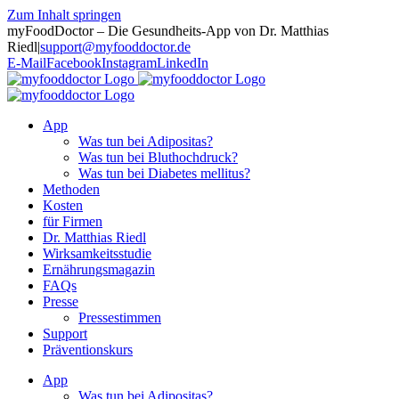
Zum Inhalt springen
myFoodDoctor – Die Gesundheits-App von Dr. Matthias
Riedl
|
support@myfooddoctor.de
E-Mail
Facebook
Instagram
LinkedIn
App
Was tun bei Adipositas?
Was tun bei Bluthochdruck?
Was tun bei Diabetes mellitus?
Methoden
Kosten
für Firmen
Dr. Matthias Riedl
Wirksamkeitsstudie
Ernährungsmagazin
FAQs
Presse
Pressestimmen
Support
Präventionskurs
App
Was tun bei Adipositas?