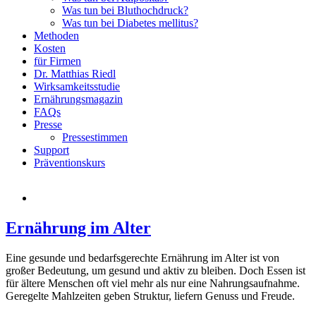
Was tun bei Bluthochdruck?
Was tun bei Diabetes mellitus?
Methoden
Kosten
für Firmen
Dr. Matthias Riedl
Wirksamkeitsstudie
Ernährungsmagazin
FAQs
Presse
Pressestimmen
Support
Präventionskurs
Ernährung im Alter
Eine gesunde und bedarfsgerechte Ernährung im Alter ist von
großer Bedeutung, um gesund und aktiv zu bleiben. Doch Essen ist
für ältere Menschen oft viel mehr als nur eine Nahrungsaufnahme.
Geregelte Mahlzeiten geben Struktur, liefern Genuss und Freude.