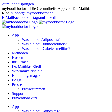
Zum Inhalt springen
myFoodDoctor – Die Gesundheits-App von Dr. Matthias
Riedl
|
support@myfooddoctor.de
E-Mail
Facebook
Instagram
LinkedIn
App
Was tun bei Adipositas?
Was tun bei Bluthochdruck?
Was tun bei Diabetes mellitus?
Methoden
Kosten
für Firmen
Dr. Matthias Riedl
Wirksamkeitsstudie
Ernährungsmagazin
FAQs
Presse
Pressestimmen
Support
Präventionskurs
App
Was tun bei Adipositas?