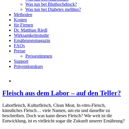
Was tun bei Bluthochdruck?
Was tun bei Diabetes mellitus?
Methoden
Kosten
für Firmen
Dr. Matthias Riedl
Wirksamkeitsstudie
Ernährungsmagazin
FAQs
Presse
Pressestimmen
Support
Präventionskurs
Fleisch aus dem Labor – auf den Teller?
Laborfleisch, Kulturfleisch, Clean Meat, In-vitro-Fleisch,
künstliches Fleisch… viele Namen, um ein und dasselbe zu
beschreiben. Doch was kann dieses Fleisch? Wie weit ist die
Entwicklung, ist es vielleicht sogar die Zukunft unserer Ernährung?