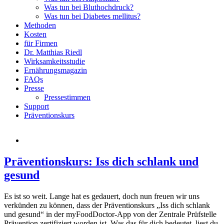
Was tun bei Bluthochdruck?
Was tun bei Diabetes mellitus?
Methoden
Kosten
für Firmen
Dr. Matthias Riedl
Wirksamkeitsstudie
Ernährungsmagazin
FAQs
Presse
Pressestimmen
Support
Präventionskurs
Präventionskurs: Iss dich schlank und
gesund
Es ist so weit. Lange hat es gedauert, doch nun freuen wir uns
verkünden zu können, dass der Präventionskurs „Iss dich schlank
und gesund“ in der myFoodDoctor-App von der Zentrale Prüfstelle
Prävention zertifiziert worden ist. Was das für dich bedeutet, liest du