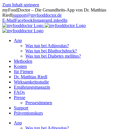
Zum Inhalt springen
myFoodDoctor – Die Gesundheits-App von Dr. Matthias
Riedl
|
support@myfooddoctor.de
E-Mail
Facebook
Instagram
LinkedIn
App
Was tun bei Adipositas?
Was tun bei Bluthochdruck?
Was tun bei Diabetes mellitus?
Methoden
Kosten
für Firmen
Dr. Matthias Riedl
Wirksamkeitsstudie
Ernährungsmagazin
FAQs
Presse
Pressestimmen
Support
Präventionskurs
App
Was tun bei Adipositas?